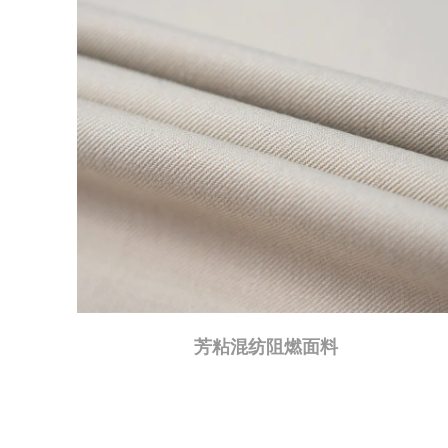
腈氯纶混纺阻燃面料